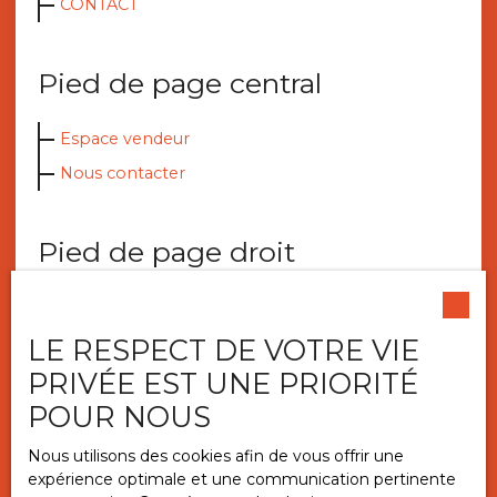
CONTACT
Pied de page central
Espace vendeur
Nous contacter
Pied de page droit
Nos honoraires
Mentions légales
LE RESPECT DE VOTRE VIE
PRIVÉE EST UNE PRIORITÉ
Politique de confidentialité
POUR NOUS
Plan du site
Nous utilisons des cookies afin de vous offrir une
expérience optimale et une communication pertinente
Autres pages