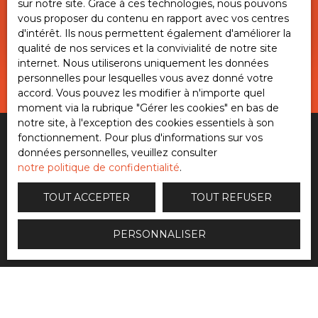
sur notre site. Grace à ces technologies, nous pouvons
vous proposer du contenu en rapport avec vos centres
Parc d'activité Saint-Aubin-de-Médoc
d'intérêt. Ils nous permettent également d'améliorer la
qualité de nos services et la convivialité de notre site
internet. Nous utiliserons uniquement les données
personnelles pour lesquelles vous avez donné votre
accord. Vous pouvez les modifier à n'importe quel
moment via la rubrique ″Gérer les cookies″ en bas de
notre site, à l'exception des cookies essentiels à son
fonctionnement. Pour plus d'informations sur vos
données personnelles, veuillez consulter
notre politique de confidentialité
.
25 Rue Tahlès - BP 90168 33700 Mérignac
TOUT ACCEPTER
TOUT REFUSER
+33 7 68 23 31 14
PERSONNALISER