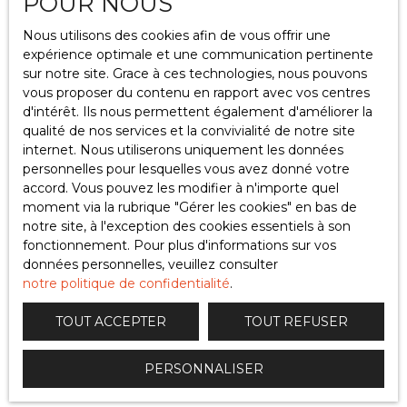
POUR NOUS
« Le contrôleur de gestion fournit des
informations financières essentielles à la prise de
Nous utilisons des cookies afin de vous offrir une
décision.
expérience optimale et une communication pertinente
Ses analyses orientent le choix d’investir ou non et
sur notre site. Grace à ces technologies, nous pouvons
permettent de suivre la rentabilité de chaque
vous proposer du contenu en rapport avec vos centres
projet. »
d'intérêt. Ils nous permettent également d'améliorer la
qualité de nos services et la convivialité de notre site
internet. Nous utiliserons uniquement les données
personnelles pour lesquelles vous avez donné votre
accord. Vous pouvez les modifier à n'importe quel
moment via la rubrique ″Gérer les cookies″ en bas de
notre site, à l'exception des cookies essentiels à son
fonctionnement. Pour plus d'informations sur vos
données personnelles, veuillez consulter
notre politique de confidentialité
.
TOUT ACCEPTER
TOUT REFUSER
PERSONNALISER